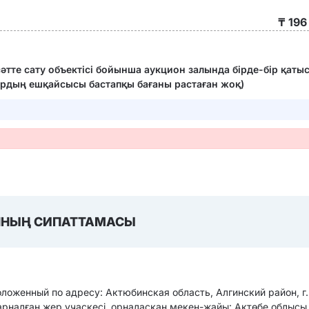
₸ 196
сәтте сату объектісі бойынша аукцион залында бірде-бір қат
рдың ешқайсысы бастапқы бағаны растаған жоқ)
НЫҢ СИПАТТАМАСЫ
оженный по адресу: Актюбинская область, Алгинский район, г.
 арналған жер учаскесі, орналасқан мекен-жайы: Ақтөбе облысы,