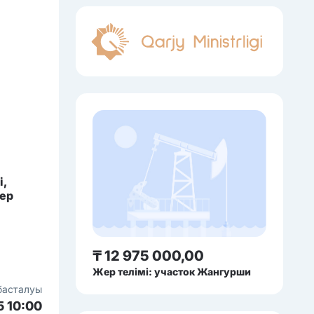
і,
жер
₸ 12 975 000,00
Жер телімі: участок Жангурши
басталуы
5 10:00