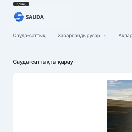
Қонақ
Сауда-саттық
Хабарландырулар
Ақпа
Сауда-саттықты қарау