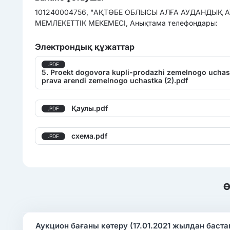
101240004756, "АҚТӨБЕ ОБЛЫСЫ АЛҒА АУДАНДЫҚ 
МЕМЛЕКЕТТІК МЕКЕМЕСІ, Анықтама телефондары:
Электрондық құжаттар
.PDF
5. Proekt dogovora kupli-prodazhi zemelnogo uchast
prava arendi zemelnogo uchastka (2).pdf
Қаулы.pdf
.PDF
схема.pdf
.PDF
Ө
Аукцион бағаны көтеру (17.01.2021 жылдан баст