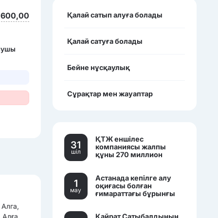
 600,00
Қалай сатып алуға болады
Қалай сатуға болады
ысушы
Бейне нұсқаулық
Сұрақтар мен жауаптар
ҚТЖ еншілес
31
компаниясы жалпы
шiл
құны 270 миллион
теңгеден асатын үш
көлікті сатылымға
Астанада кепілге алу
қойды.
1
оқиғасы болған
мау
ғимараттағы бұрынғы
банк кеңселері саудаға
 Алга,
шығарылды.
Қайрат Сатыбалдының
 Алға