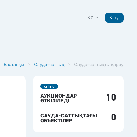
KZ
Кіру
Бастапқы
Сауда-саттық
Сауда-саттықты қарау
online
АУКЦИОНДАР
10
ӨТКІЗІЛЕДІ
САУДА-САТТЫҚТАҒЫ
0
ОБЪЕКТІЛЕР