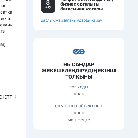
8
бизнес орталығы
ния,
сәу
бағасынан жоғары
қсатқа
бағамен сатылып
ровый
жатқан еді.
Барлық жарияланымдарды қарау
ровень
ти;
ым;
НЫСАНДАР
ЖЕКЕШЕЛЕНДІРУДІҢ ЕКІНШІ
ТОЛҚЫНЫ
сатылды
КЕТТІК
сомасына объектілер
млн. теңге