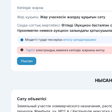
Кепілдік жарна
Жер құқығы:
Жер учаскесін жалдау құқығын сату
Сауда-саттық мәртебесі:
Өтпеді (Аукцион басталған 
тіркелмеген немесе аукцион залындағы қатысушыла
Міндетті түрде тексеріңіз
өткізу қағидаларымен
Тәртіп
электрондық әмиянға кепілдік жарнаны енгізу
Нысан
НЫСАН
Сату объектісі
Земельный участок коммерческого назначения, распол
переулок Жамбыла, уч. №12 А / Кәсіпкерлік мақсатқа