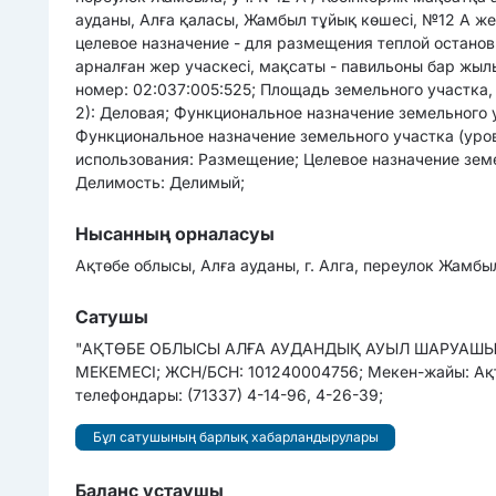
ауданы, Алға қаласы, Жамбыл тұйық көшесі, №12 А же
целевое назначение - для размещения теплой останов
арналған жер учаскесі, мақсаты - павильоны бар жыл
номер: 02:037:005:525; Площадь земельного участка,
2): Деловая; Функциональное назначение земельного у
Функциональное назначение земельного участка (уров
использования: Размещение; Целевое назначение зем
Делимость: Делимый;
Нысанның орналасуы
Ақтөбе облысы, Алға ауданы, г. Алга, переулок Жамбы
Сатушы
"АҚТӨБЕ ОБЛЫСЫ АЛҒА АУДАНДЫҚ АУЫЛ ШАРУАШЫЛ
МЕКЕМЕСІ; ЖСН/БСН: 101240004756; Мекен-жайы: Ақтө
телефондары: (71337) 4-14-96, 4-26-39;
Бұл сатушының барлық хабарландырулары
Баланс ұстаушы