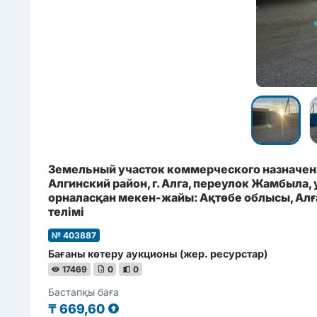
Земельный участок коммерческого назначени
Алгинский район, г. Алга, переулок Жамбыла, 
орналасқан мекен-жайы: Ақтөбе облысы, Алға
телімі
№ 403887
Бағаны көтеру аукционы (жер. ресурстар)
17469
0
0
Бастапқы баға
₸
669,60