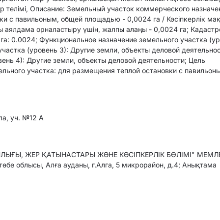
р телімі, Описание: Земельный участок коммерческого назначе
ки с павильоным, общей площадью - 0,0024 га / Кәсіпкерлік ма
ы аялдама орналастыру үшін, жалпы алаңы - 0,0024 га; Кадаст
 га: 0.0024; Функциональное назначение земельного участка (у
частка (уровень 3): Другие земли, объекты деловой деятельнос
ень 4): Другие земли, объекты деловой деятельности; Цель
ельного участка: для размещения теплой остановки с павильон
ла, уч. №12 А
ЫҒЫ, ЖЕР ҚАТЫНАСТАРЫ ЖӘНЕ КӘСІПКЕРЛІК БӨЛІМІ" МЕМЛЕ
бе облысы, Алға ауданы, г.Алга, 5 микрорайон, д.4; Анықтама