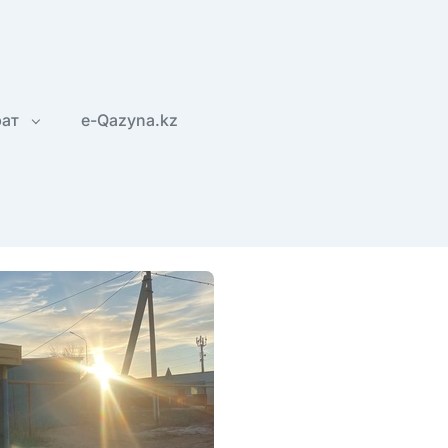
рат
e-Qazyna.kz