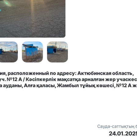
я, расположенный по адресу: Актюбинская область,
уч. №12 А / Кәсіпкерлік мақсатқа арналған жер учаскес
 ауданы, Алға қаласы, Жамбыл тұйық көшесі, №12 А 
Сауда-саттықтың 
24.01.202