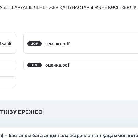
АУЫЛ ШАРУАШЫЛЫҒЫ, ЖЕР ҚАТЫНАСТАРЫ ЖӘНЕ КӘСІПКЕРЛІК 
ka ili
зем акт.pdf
.PDF
оценка.pdf
.PDF
ТКІЗУ ЕРЕЖЕСІ
ап) – бастапқы баға алдын ала жарияланған қадаммен көте