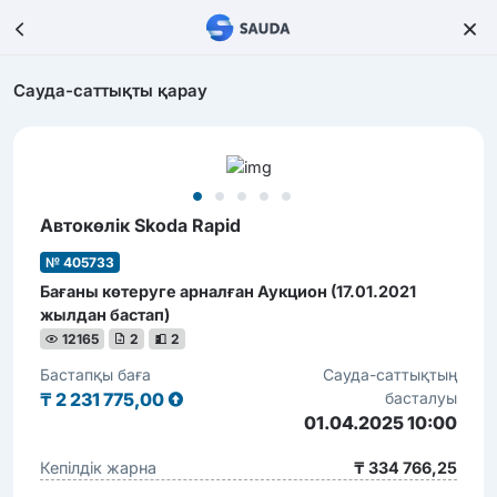
Сауда-саттықты қарау
Автокөлік Skoda Rapid
№ 405733
Бағаны көтеруге арналған Аукцион (17.01.2021
жылдан бастап)
12165
2
2
Бастапқы баға
Сауда-саттықтың
₸
2 231 775,00
басталуы
01.04.2025 10:00
Кепілдік жарна
₸ 334 766,25