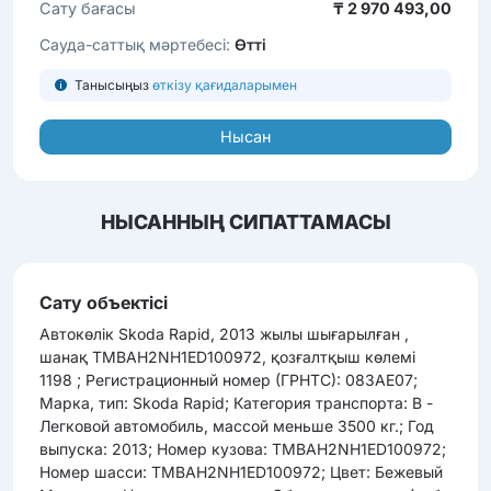
Сату бағасы
₸ 2 970 493,00
Сауда-саттық мәртебесі:
Өтті
Танысыңыз
өткізу қағидаларымен
Нысан
НЫСАННЫҢ СИПАТТАМАСЫ
Сату объектісі
Автокөлік Skoda Rapid, 2013 жылы шығарылған ,
шанақ TMBAH2NH1ED100972, қозғалтқыш көлемі
1198 ; Регистрационный номер (ГРНТС): 083АЕ07;
Марка, тип: Skoda Rapid; Категория транспорта: B -
Легковой автомобиль, массой меньше 3500 кг.; Год
выпуска: 2013; Номер кузова: TMBAH2NH1ED100972;
Номер шасси: TMBAH2NH1ED100972; Цвет: Бежевый