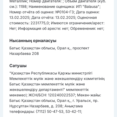
Металлик; Номер двигателя: ; Объем двигателя (куб.
см.): 1198; Наименование оценщика: ИП "Balausa";
Номер отчёта об оценке: №0104-ГЗ; Дата оценки:
13.02.2025; Дата отчёта: 13.02.2025; Оценочная
стоимость: 2231775,0; Имеются ограничения/арест:
Нет; Информация об аресте: нет; Обременения: нет;
Нысанның орналасуы
Батыс Қазақстан облысы, Орал қ., проспект
Назарбаева 208
Сатушы
"Қазақстан Республикасы Қаржы министрлігі
Мемлекеттік мүлік және жекешелендіру комитетінің
Батыс Қазақстан мемлекеттік мүлік және
жекешелендіру департаменті" мемлекеттік
мекемесі; ЖСН/БСН: 120240022537; Мекен-жайы:
Батыс Қазақстан облысы, Орал қ., г. Уральск, пр.
Нұрсұлтан Назарбаев, д. 208; Анықтама
телефондары: (7112) 50-47-53, 53-42-11;