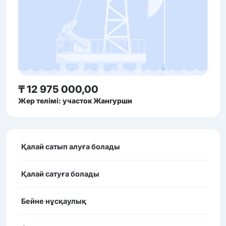
₸ 12 975 000,00
Жер телімі: участок Жангурши
Қалай сатып алуға болады
Қалай сатуға болады
Бейне нұсқаулық