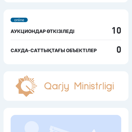
online
10
АУКЦИОНДАР ӨТКІЗІЛЕДІ
0
САУДА-САТТЫҚТАҒЫ ОБЪЕКТІЛЕР