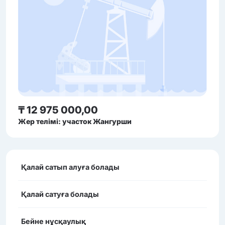
₸ 12 975 000,00
Жер телімі: участок Жангурши
Қалай сатып алуға болады
Қалай сатуға болады
Бейне нұсқаулық