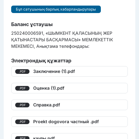
Бұл сатушының барлық хабарландырулары
Баланс ұстаушы
250240006591, «ШЫМКЕНТ ҚАЛАСЫНЫҢ ЖЕР
ҚАТЫНАСТАРЫ БАСҚАРМАСЫ» МЕМЛЕКЕТТІК
МЕКЕМЕСІ, Анықтама телефондары:
Электрондық құжаттар
Заключение (1).pdf
.PDF
Оценка (1).pdf
.PDF
Справка.pdf
.PDF
Proekt dogovora частный .pdf
.PDF
қаулы.pdf
.PDF