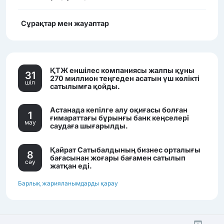
Сұрақтар мен жауаптар
ҚТЖ еншілес компаниясы жалпы құны
31
270 миллион теңгеден асатын үш көлікті
шiл
сатылымға қойды.
Астанада кепілге алу оқиғасы болған
1
ғимараттағы бұрынғы банк кеңселері
мау
саудаға шығарылды.
Қайрат Сатыбалдының бизнес орталығы
8
бағасынан жоғары бағамен сатылып
сәу
жатқан еді.
Барлық жарияланымдарды қарау