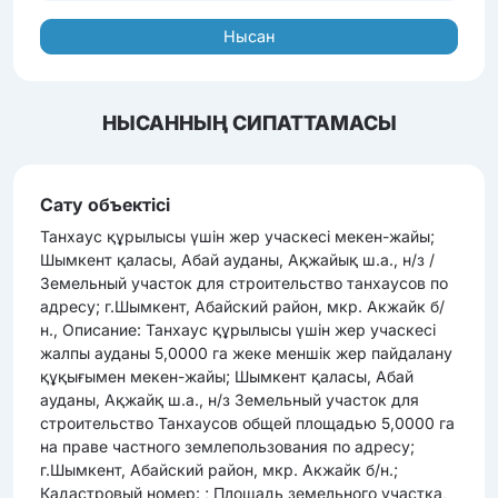
Нысан
НЫСАННЫҢ СИПАТТАМАСЫ
Сату объектісі
Танхаус құрылысы үшін жер учаскесі мекен-жайы;
Шымкент қаласы, Абай ауданы, Ақжайық ш.а., н/з /
Земельный участок для строительство танхаусов по
адресу; г.Шымкент, Абайский район, мкр. Акжайк б/
н., Описание: Танхаус құрылысы үшін жер учаскесі
жалпы ауданы 5,0000 га жеке меншік жер пайдалану
құқығымен мекен-жайы; Шымкент қаласы, Абай
ауданы, Ақжайқ ш.а., н/з Земельный участок для
строительство Танхаусов общей площадью 5,0000 га
на праве частного землепользования по адресу;
г.Шымкент, Абайский район, мкр. Акжайк б/н.;
Кадастровый номер: ; Площадь земельного участка,