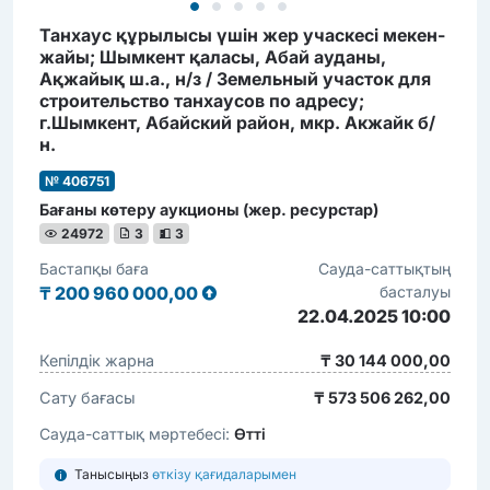
Танхаус құрылысы үшін жер учаскесі мекен-
жайы; Шымкент қаласы, Абай ауданы,
Ақжайық ш.а., н/з / Земельный участок для
строительство танхаусов по адресу;
г.Шымкент, Абайский район, мкр. Акжайк б/
н.
№ 406751
Бағаны көтеру аукционы (жер. ресурстар)
24972
3
3
Бастапқы баға
Сауда-саттықтың
₸
200 960 000,00
басталуы
22.04.2025 10:00
Кепілдік жарна
₸ 30 144 000,00
Сату бағасы
₸ 573 506 262,00
Сауда-саттық мәртебесі:
Өтті
Танысыңыз
өткізу қағидаларымен