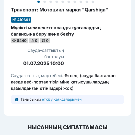
Транcпорт: Мотоцикл марки "Qarshiga"
№ 410691
Мүлікті мемлекеттік заңды тұлғалардың
балансына беру және бекіту
8440
0
0
Сауда-саттықтың
басталуы
01.07.2025 10:00
Сауда-саттық мәртебесі:
Өтпеді (сауда басталған
кезде веб-портал тізіліміне қатысушылардың
қабылданған өтінімдері жоқ)
Танысыңыз
өткізу қағидаларымен
НЫСАННЫҢ СИПАТТАМАСЫ