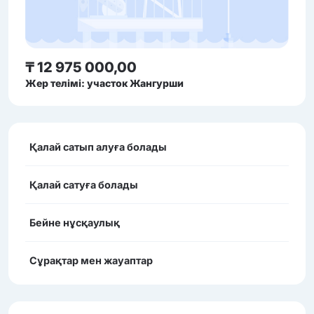
₸ 12 975 000,00
Жер телімі: участок Жангурши
Қалай сатып алуға болады
Қалай сатуға болады
Бейне нұсқаулық
Сұрақтар мен жауаптар