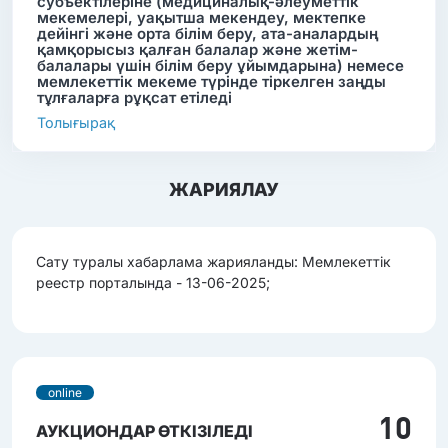
субъектілеріне (медициналық-әлеуметтік
мекемелері, уақытша мекендеу, мектепке
дейінгі және орта білім беру, ата-аналардың
қамқорысыз қалған балалар және жетім-
балалары үшін білім беру ұйымдарына) немесе
мемлекеттік мекеме түрінде тіркелген заңды
тұлғаларға рұқсат етіледі
Толығырақ
ЖАРИЯЛАУ
Сату туралы хабарлама жарияланды: Мемлекеттік
реестр порталында - 13-06-2025;
online
10
АУКЦИОНДАР ӨТКІЗІЛЕДІ