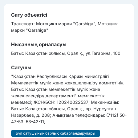
Сату объектісі
Транcпорт: Мотоцикл марки "Qarshiga", Мотоцикл
марки "Qarshiga"
Нысанның орналасуы
Батыс Қазақстан облысы, Орал қ., ул.Гагарина, 100
Сатушы
"Қазақстан Республикасы Қаржы министрлігі
Мемлекеттік мүлік және жекешелендіру комитетінің
Батыс Қазақстан мемлекеттік мүлік және
жекешелендіру департаменті" мемлекеттік
мекемесі; ЖСН/БСН: 120240022537; Мекен-жайы:
Батыс Қазақстан облысы, Орал қ., пр. Нұрсұлтан
Назарбаев, д. 208; Анықтама телефондары: (7112) 50-
47-53, 53-42-11;
Бұл сатушының барлық хабарландырулары