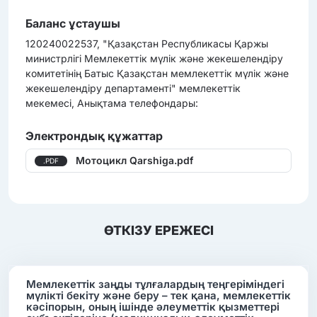
Баланс ұстаушы
120240022537, "Қазақстан Республикасы Қаржы
министрлігі Мемлекеттік мүлік және жекешелендіру
комитетінің Батыс Қазақстан мемлекеттік мүлік және
жекешелендіру департаменті" мемлекеттік
мекемесі, Анықтама телефондары:
Электрондық құжаттар
Мотоцикл Qarshiga.pdf
.PDF
ӨТКІЗУ ЕРЕЖЕСІ
Мемлекеттік заңды тұлғалардың теңгеріміндегі
мүлікті бекіту және беру – тек қана, мемлекеттік
кәсіпорын, оның ішінде әлеуметтік қызметтері