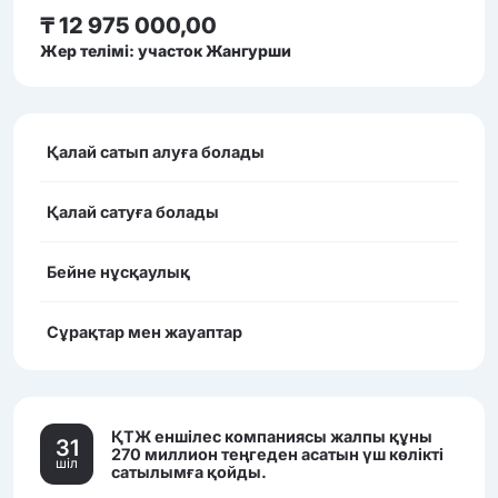
₸ 12 975 000,00
Жер телімі: участок Жангурши
Қалай сатып алуға болады
Қалай сатуға болады
Бейне нұсқаулық
Сұрақтар мен жауаптар
ҚТЖ еншілес компаниясы жалпы құны
31
270 миллион теңгеден асатын үш көлікті
шiл
сатылымға қойды.