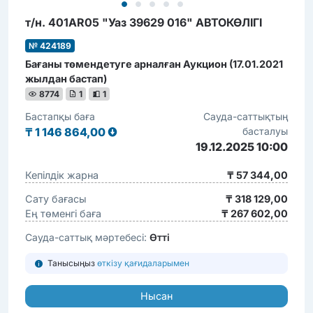
т/н. 401AR05 "Уаз 39629 016" АВТОКӨЛІГІ
№ 424189
Бағаны төмендетуге арналған Аукцион (17.01.2021
жылдан бастап)
8774
1
1
Бастапқы баға
Сауда-саттықтың
₸
1 146 864,00
басталуы
19.12.2025 10:00
Кепілдік жарна
₸ 57 344,00
Сату бағасы
₸ 318 129,00
Ең төменгі баға
₸ 267 602,00
Сауда-саттық мәртебесі:
Өтті
Танысыңыз
өткізу қағидаларымен
Нысан