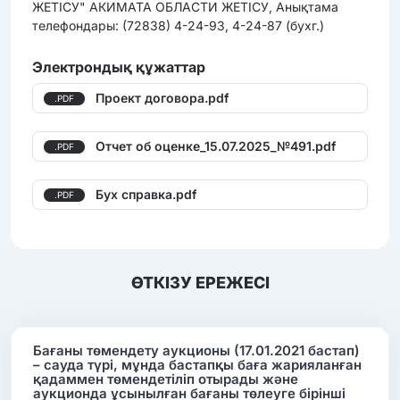
ЖЕТІСУ" АКИМАТА ОБЛАСТИ ЖЕТІСУ, Анықтама
телефондары: (72838) 4-24-93, 4-24-87 (бухг.)
Электрондық құжаттар
Проект договора.pdf
.PDF
Отчет об оценке_15.07.2025_№491.pdf
.PDF
Бух справка.pdf
.PDF
ӨТКІЗУ ЕРЕЖЕСІ
Бағаны төмендету аукционы (17.01.2021 бастап)
– сауда түрі, мұнда бастапқы баға жарияланған
қадаммен төмендетіліп отырады және
аукционда ұсынылған бағаны төлеуге бірінші