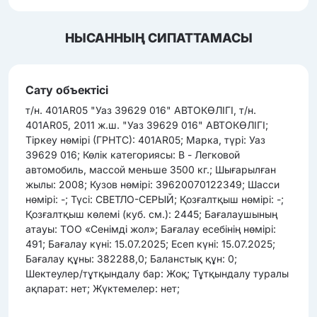
НЫСАННЫҢ СИПАТТАМАСЫ
Сату объектісі
т/н. 401AR05 "Уаз 39629 016" АВТОКӨЛІГІ, т/н.
401AR05, 2011 ж.ш. "Уаз 39629 016" АВТОКӨЛІГІ;
Тіркеу нөмірі (ГРНТС): 401AR05; Марка, түрі: Уаз
39629 016; Көлік категориясы: B - Легковой
автомобиль, массой меньше 3500 кг.; Шығарылған
жылы: 2008; Кузов нөмірі: 39620070122349; Шасси
нөмірі: -; Түсі: СВЕТЛО-СЕРЫЙ; Қозғалтқыш нөмірі: -;
Қозғалтқыш көлемі (куб. см.): 2445; Бағалаушының
атауы: ТОО «Сенімді жол»; Бағалау есебінің нөмірі:
491; Бағалау күні: 15.07.2025; Есеп күні: 15.07.2025;
Бағалау құны: 382288,0; Баланстық құн: 0;
Шектеулер/тұтқындалу бар: Жоқ; Тұтқындалу туралы
ақпарат: нет; Жүктемелер: нет;