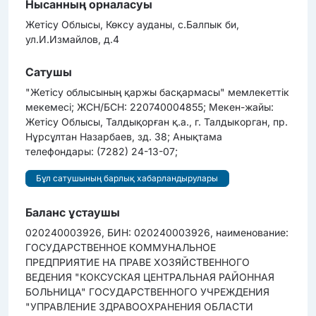
Нысанның орналасуы
Жетісу Облысы, Көксу ауданы, c.Балпык би,
ул.И.Измайлов, д.4
Сатушы
"Жетісу облысының қаржы басқармасы" мемлекеттік
мекемесі; ЖСН/БСН: 220740004855; Мекен-жайы:
Жетісу Облысы, Талдықорған қ.а., г. Талдыкорган, пр.
Нұрсұлтан Назарбаев, зд. 38; Анықтама
телефондары: (7282) 24-13-07;
Бұл сатушының барлық хабарландырулары
Баланс ұстаушы
020240003926, БИН: 020240003926, наименование:
ГОСУДАРСТВЕННОЕ КОММУНАЛЬНОЕ
ПРЕДПРИЯТИЕ НА ПРАВЕ ХОЗЯЙСТВЕННОГО
ВЕДЕНИЯ "КОКСУСКАЯ ЦЕНТРАЛЬНАЯ РАЙОННАЯ
БОЛЬНИЦА" ГОСУДАРСТВЕННОГО УЧРЕЖДЕНИЯ
"УПРАВЛЕНИЕ ЗДРАВООХРАНЕНИЯ ОБЛАСТИ