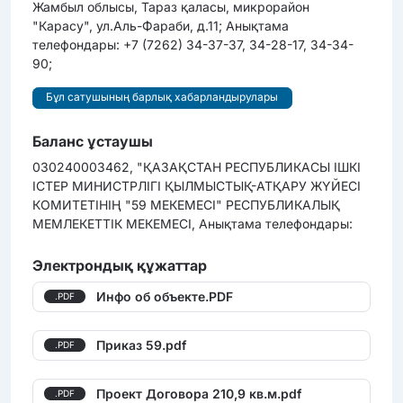
Жамбыл облысы, Тараз қаласы, микрорайон
"Карасу", ул.Аль-Фараби, д.11; Анықтама
телефондары: +7 (7262) 34-37-37, 34-28-17, 34-34-
90;
Бұл сатушының барлық хабарландырулары
Баланс ұстаушы
030240003462, "ҚАЗАҚСТАН РЕСПУБЛИКАСЫ ІШКІ
ІСТЕР МИНИСТРЛІГІ ҚЫЛМЫСТЫҚ-АТҚАРУ ЖҮЙЕСІ
КОМИТЕТІНІҢ "59 МЕКЕМЕСІ" РЕСПУБЛИКАЛЫҚ
МЕМЛЕКЕТТІК МЕКЕМЕСІ, Анықтама телефондары:
Электрондық құжаттар
Инфо об объекте.PDF
.PDF
Приказ 59.pdf
.PDF
Проект Договора 210,9 кв.м.pdf
.PDF