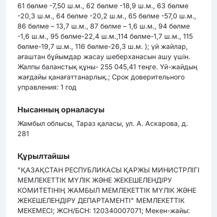
61 бөлме -7,50 ш.м., 62 бөлме -18,9 ш.м., 63 бөлме
-20,3 ш.м., 64 бөлме -20,2 ш.м., 65 бөлме -57,0 ш.м.,
86 бөлме – 13,7 ш.м., 87 бөлме – 1,6 ш.м., 94 бөлме
-1,6 ш.м., 95 бөлме-22,4 ш.м.,114 бөлме-1,7 ш.м., 115
бөлме-19,7 ш.м., 116 бөлме-26,3 ш.м. ); үй жайлар,
ағаштан бұйымдар жасау шеберханасын ашу үшін.
Жалпы баланстық құны- 255 045,41 теңге. Үй-жайдың
жағдайы қанағаттанарлық.; Срок доверительного
управления: 1 год
Нысанның орналасуы
Жамбыл облысы, Тараз қаласы, ул. А. Аскарова, д.
281
Құрылтайшы
"ҚАЗАҚСТАН РЕСПУБЛИКАСЫ ҚАРЖЫ МИНИСТРЛІГІ
МЕМЛЕКЕТТІК МҮЛІК ЖӘНЕ ЖЕКЕШЕЛЕНДІРУ
КОМИТЕТІНІҢ ЖАМБЫЛ МЕМЛЕКЕТТІК МҮЛІК ЖӘНЕ
ЖЕКЕШЕЛЕНДІРУ ДЕПАРТАМЕНТІ" МЕМЛЕКЕТТІК
МЕКЕМЕСІ; ЖСН/БСН: 120340007071; Мекен-жайы: