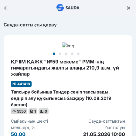
Сауда-саттықты қарау
ҚР ІІМ ҚАЖК "№59 мекеме" РММ-нің
ғимаратындағы жалпы алаңы 210,9 ш.м. үй
жайлар
№ 441418
Тапсыру бойынша Тендер сеніп тапсырады.
өндіріп алу құқығынсыз басқару (10.08.2019
бастап)
5550
1
0
Сыйақының шекті
Сауда-саттықтың
мөлшері, %
басталуы
50,00
21.05.2026 10:00