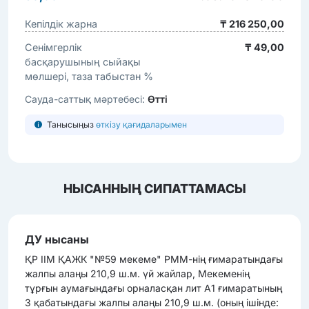
Кепілдік жарна
₸ 216 250,00
Сенімгерлік
₸ 49,00
басқарушының сыйақы
мөлшері, таза табыстан %
Сауда-саттық мәртебесі:
Өтті
Танысыңыз
өткізу қағидаларымен
НЫСАННЫҢ СИПАТТАМАСЫ
ДУ нысаны
ҚР ІІМ ҚАЖК "№59 мекеме" РММ-нің ғимаратындағы
жалпы алаңы 210,9 ш.м. үй жайлар, Мекеменің
тұрғын аумағындағы орналасқан лит А1 ғимаратының
3 қабатындағы жалпы алаңы 210,9 ш.м. (оның ішінде: