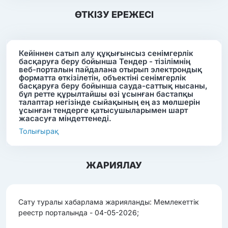
ӨТКІЗУ ЕРЕЖЕСІ
Кейіннен сатып алу құқығынсыз сенімгерлік
басқаруға беру бойынша Тендер - тізілімнің
веб-порталын пайдалана отырып электрондық
форматта өткізілетін, объектіні сенімгерлік
басқаруға беру бойынша сауда-саттық нысаны,
бұл ретте құрылтайшы өзі ұсынған бастапқы
талаптар негізінде сыйақының ең аз мөлшерін
ұсынған тендерге қатысушыларымен шарт
жасасуға міндеттенеді.
Толығырақ
ЖАРИЯЛАУ
Сату туралы хабарлама жарияланды: Мемлекеттік
реестр порталында - 04-05-2026;