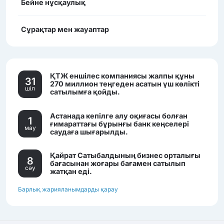
Бейне нұсқаулық
Сұрақтар мен жауаптар
ҚТЖ еншілес компаниясы жалпы құны
31
270 миллион теңгеден асатын үш көлікті
шiл
сатылымға қойды.
Астанада кепілге алу оқиғасы болған
1
ғимараттағы бұрынғы банк кеңселері
мау
саудаға шығарылды.
Қайрат Сатыбалдының бизнес орталығы
8
бағасынан жоғары бағамен сатылып
сәу
жатқан еді.
Барлық жарияланымдарды қарау