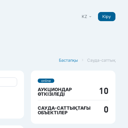
KZ
Кіру
Бастапқы
Сауда-саттық
online
АУКЦИОНДАР
10
ӨТКІЗІЛЕДІ
САУДА-САТТЫҚТАҒЫ
0
ОБЪЕКТІЛЕР