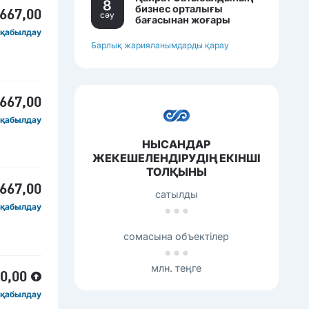
8
бизнес орталығы
 667,00
сәу
бағасынан жоғары
бағамен сатылып
 қабылдау
жатқан еді.
Барлық жарияланымдарды қарау
 667,00
 қабылдау
НЫСАНДАР
ЖЕКЕШЕЛЕНДІРУДІҢ ЕКІНШІ
ТОЛҚЫНЫ
 667,00
сатылды
 қабылдау
сомасына объектілер
млн. теңге
00,00
 қабылдау