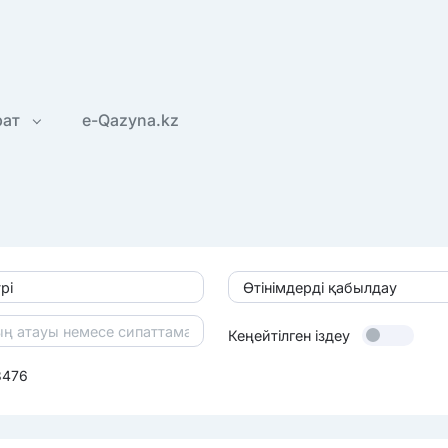
рат
e-Qazyna.kz
рі
Өтінімдерді қабылдау
Кеңейтілген іздеу
3476