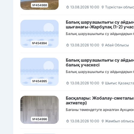
Аэропорт тас жолы
№454988
13.08.2026 10:00
Түркістан облы
Балық шаруашылығы су айдынд
шығанағы-Жарбұлақ (1-2) учас
Балық шаруашылығы су айдындарын бек
№454994
13.08.2026 10:00
Абай Облысы
Балық шаруашылығы су айдында
балық учаскесі
Балық шаруашылығы су айдындарын бек
№454995
13.08.2026 10:00
Шығыс Қазақст
Басқалары: Жобалау-сметалы
активтер)
Бағаны төмендетуге арналған Аукцион 
№454996
13.08.2026 10:00
Жамбыл облыс