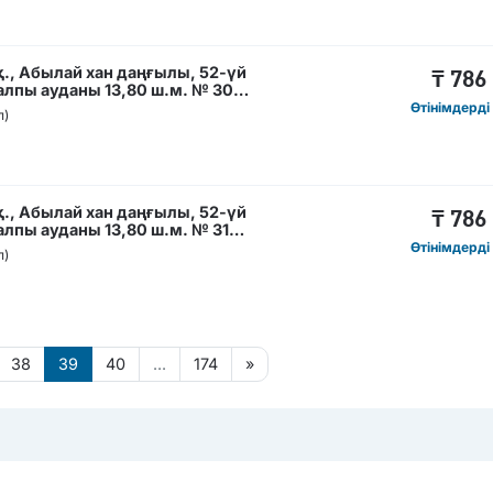
., Абылай хан даңғылы, 52-үй
₸
786
лпы ауданы 13,80 ш.м. № 30
Өтінімдерді
п)
., Абылай хан даңғылы, 52-үй
₸
786
лпы ауданы 13,80 ш.м. № 31
Өтінімдерді
п)
38
39
40
...
174
»