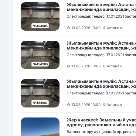
Жылжымайтын мүлік: Астана қ
мекенжайында орналасқан, жа
автотұрақ орны
Электрондық тендер (17.01.2021 баста
№454985
13.08.2026 10:00
Астана қ.
Жылжымайтын мүлік: Астана қ
мекенжайында орналасқан, жа
автотұрақ орны
Электрондық тендер (17.01.2021 баста
№454986
13.08.2026 10:00
Астана қ.
Жылжымайтын мүлік: Астана қ
мекенжайында орналасқан, жа
автотұрақ орны
Электрондық тендер (17.01.2021 баста
№454987
13.08.2026 10:00
Астана қ.
Жер учаскесі: Земельный уча
адресу, расположенный по адр
Кентау., Хантаги-Аэропорт шо
Бағаны көтеру аукционы (жер. ресурс
телімі мекен-жайы: Түркістан