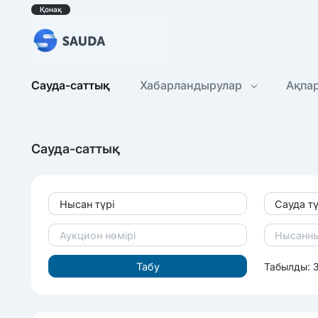
Қонақ
Сауда-саттық
Хабарландырулар
Ақпа
Сауда-саттық
Нысан түрі
Сауда тү
Табылды: 