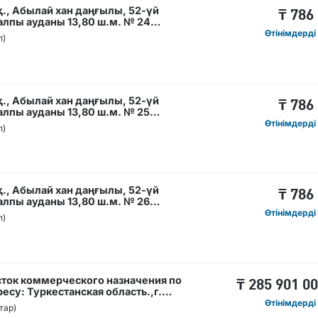
., Абылай хан даңғылы, 52-үй
₸
786
лпы ауданы 13,80 ш.м. № 24
Өтінімдерді
п)
., Абылай хан даңғылы, 52-үй
₸
786
лпы ауданы 13,80 ш.м. № 25
Өтінімдерді
п)
., Абылай хан даңғылы, 52-үй
₸
786
лпы ауданы 13,80 ш.м. № 26
Өтінімдерді
п)
сток коммерческого назначения по
₸
285 901 0
есу: Туркестанская область.,г.
ссе/ кәсіпкерлік мақсаттағы жер
Өтінімдерді
тар)
 облысы.,Кентау қаласы., Хантағы-