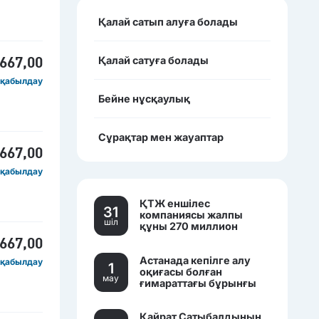
Қалай сатып алуға болады
Қалай сатуға болады
 667,00
 қабылдау
Бейне нұсқаулық
Сұрақтар мен жауаптар
 667,00
 қабылдау
ҚТЖ еншілес
31
компаниясы жалпы
шiл
құны 270 миллион
теңгеден асатын үш
 667,00
көлікті сатылымға
Астанада кепілге алу
қойды.
 қабылдау
1
оқиғасы болған
мау
ғимараттағы бұрынғы
банк кеңселері саудаға
шығарылды.
Қайрат Сатыбалдының