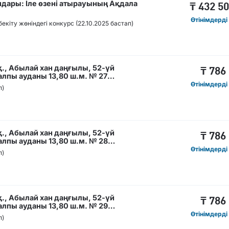
ары: Іле өзені атырауының Ақдала
₸
432 5
Өтінімдерді
іту жөніндегі конкурс (22.10.2025 бастап)
., Абылай хан даңғылы, 52-үй
₸
786
лпы ауданы 13,80 ш.м. № 27
Өтінімдерді
п)
., Абылай хан даңғылы, 52-үй
₸
786
лпы ауданы 13,80 ш.м. № 28
Өтінімдерді
п)
., Абылай хан даңғылы, 52-үй
₸
786
лпы ауданы 13,80 ш.м. № 29
Өтінімдерді
п)