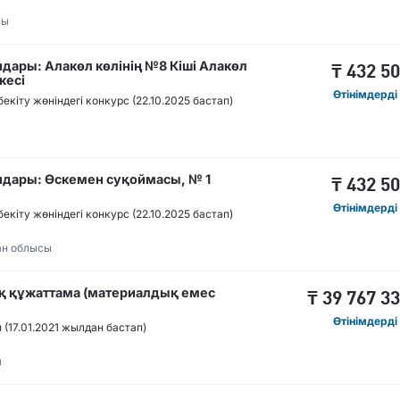
сы
ары: Алакөл көлінің №8 Кіші Алакөл
₸
432 5
кесі
Өтінімдерді
іту жөніндегі конкурс (22.10.2025 бастап)
ры: Өскемен суқоймасы, № 1
₸
432 5
Өтінімдерді
іту жөніндегі конкурс (22.10.2025 бастап)
ан облысы
қ құжаттама (материалдық емес
₸
39 767 3
Өтінімдерді
(17.01.2021 жылдан бастап)
ы