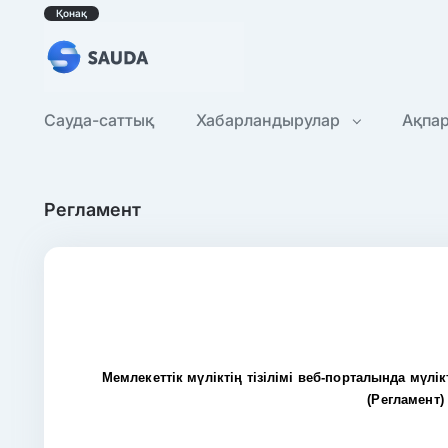
Қонақ
Сауда-саттық
Хабарландырулар
Ақпа
Регламент
Мемлекеттік мүліктің тізілімі веб-порталында мүлі
(Регламент)