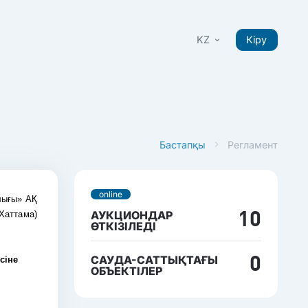
KZ
Кіру
Бастапқы
Регламент
online
лығы» АҚ
АУКЦИОНДАР
 Хаттама)
10
ӨТКІЗІЛЕДІ
САУДА-САТТЫҚТАҒЫ
сіне
0
ОБЪЕКТІЛЕР