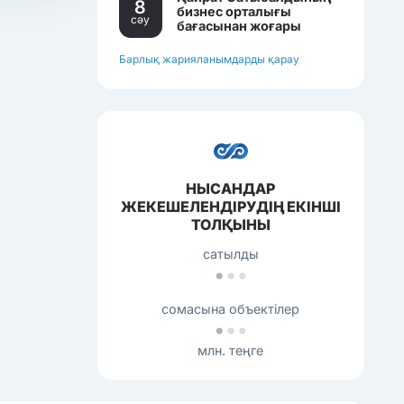
8
бизнес орталығы
сәу
бағасынан жоғары
бағамен сатылып
жатқан еді.
Барлық жарияланымдарды қарау
НЫСАНДАР
ЖЕКЕШЕЛЕНДІРУДІҢ ЕКІНШІ
ТОЛҚЫНЫ
сатылды
сомасына объектілер
млн. теңге