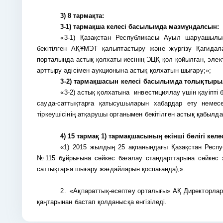
3)
8 тармақта:
3-1) тармақша келесі басылымда мазмұндалсын:
«3-1) Қазақстан Республикасы Ауыл шаруашылы
бекітілген АҚҰМЭТ қалыптастыру және жүргізу Қағида
порталында астық қолхаты иесінің ЭЦҚ қол қойылған, эле
арттыру әдісімен аукционына астық қолхатын шығару;»;
3-2) тармақшасын келесі басылымда толықтыры
«3-2) астық қолхатына инвестициялау үшін қауіпті
сауда-саттықтарға қатысушыларын хабардар ету немесе
тіркеушісінің атқарушы органымен бекітілген астық қабылд
4) 15 тармақ 1) тармақшасының екінші бөлігі ке
«1) 2015 жылдың 25 ақпанындағы Қазақстан Респуб
№115 бұйрығына сәйкес бағалау стандарттарына сәйкес жа
саттықтарға шығару жағдайларын қоспағанда);».
2.
«Ақпараттық-есептеу орталығы» АҚ Директорлар 
қаңтарынан бастап қолданысқа енгізіледі.