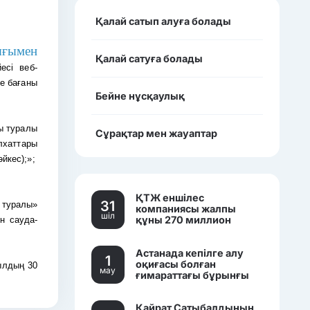
Қалай сатып алуға болады
ығымен
Қалай сатуға болады
есі веб-
е бағаны
Бейне нұсқаулық
ры туралы
Сұрақтар мен жауаптар
лхаттары
йкес);»;
ҚТЖ еншілес
31
 туралы»
компаниясы жалпы
шiл
құны 270 миллион
н сауда-
теңгеден асатын үш
көлікті сатылымға
Астанада кепілге алу
қойды.
1
оқиғасы болған
ылдың 30
мау
ғимараттағы бұрынғы
банк кеңселері саудаға
шығарылды.
Қайрат Сатыбалдының