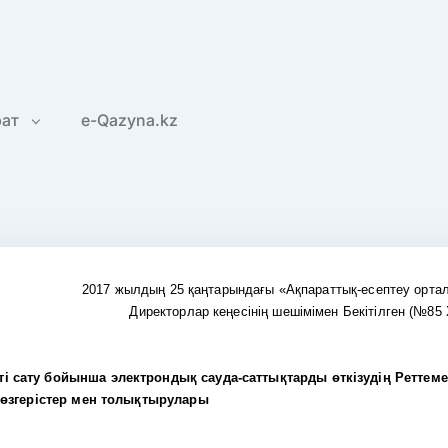
рат
e-Qazyna.kz
2017 жылдың 25 қаңтарындағы «Ақпараттық-есептеу орта
Директорлар кеңесінің шешімімен Бекітілген (№85
кті сату бойынша электрондық сауда-саттықтарды өткізудің Реттеме
 өзгерістер мен толықтырулары