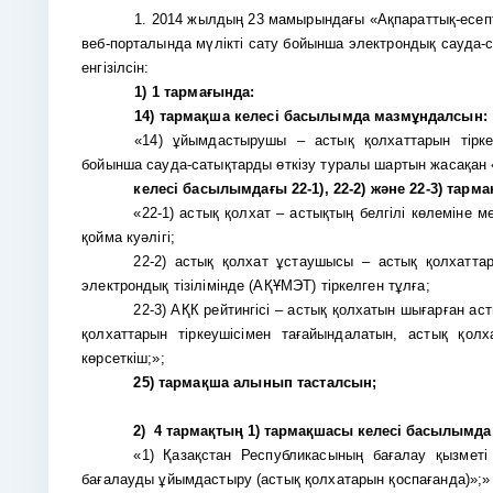
1. 2014 жылдың 23 мамырындағы «Ақпараттық-есеп
веб-порталында мүлікті сату бойынша электрондық сауда-
енгізілсін:
1)
1 тармағында:
14) тармақша келесі басылымда мазмұндалсын:
«14) ұйымдастырушы – астық қолхаттарын тіркеу
бойынша сауда-сатықтарды өткізу туралы шартын жасақан 
келесі басылымдағы 22-1), 22-2) және 22-3) та
«22-1) астық қолхат – астықтың белгілі көлеміне 
қойма куәлігі;
22-2) астық қолхат ұстаушысы – астық қолхатт
электрондық тізілімінде (АҚҰМЭТ) тіркелген тұлға;
22-3) АҚК рейтингісі – астық қолхатын шығарған ас
қолхаттарын тіркеушісімен тағайындалатын, астық қол
көрсеткіш;»;
25) тармақша алынып тасталсын;
2)
4 тармақтың 1) тармақшасы келесі басылымд
«1) Қазақстан Республикасының бағалау қызметі
бағалауды ұйымдастыру (астық қолхатарын қоспағанда)»;»