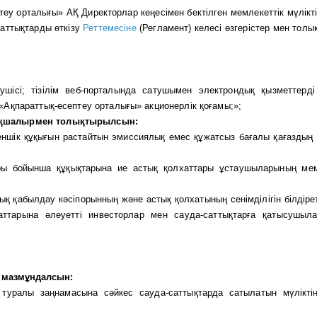
теу орталығы» АҚ
Директорлар кеңесімен бектілген мемлекеттік мүліктің
саттықтарды өткізу
Реттемесіне
(Регламент) келесі өзгерістер мен тол
шісі; тізілім веб-порталында сатушымен электрондық қызметтерді
«Ақпараттық-есептеу орталығы» акционерлік қоғамы;»;
рмақшалырмен толықтырылсын:
меншік құқығын растайтын эмиссиялық емес құжатсыз бағалы қағаздың 
ары бойынша құқықтарына ие астық қолхаттары ұстаушыларының мем
тық қабылдау кәсіпорынның және астық қолхатының сенімділігін білдіре
хаттарына әлеуетті инвесторлар мен сауда-саттықтарға қатысушыл
а мазмұндалсын:
 туралы заңнамасына сәйкес сауда-саттықтарда сатылатын мүлікті