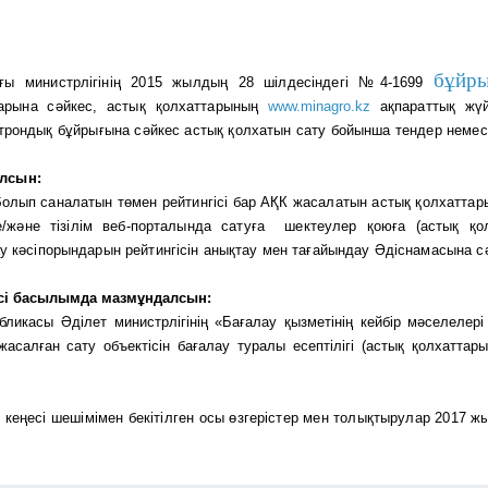
бұйр
ғы министрлігінің 2015 жылдың 28 шілдесіндегі №4-1699
ларына сәйкес, астық қолхаттарының
www.minagro.kz
ақпараттық жүй
ктрондық бұйрығына сәйкес астық қолхатын сату бойынша тендер немес
лсын:
 болып саналатын төмен рейтингісі бар АҚК жасалатын астық қолхатта
/және тізілім веб-порталында сатуға шектеулер қоюға (астық қо
ау кәсіпорындарын рейтингісін анықтау мен тағайындау Әдіснамасына сә
лесі басылымда мазмұндалсын:
ликасы Әділет министрлігінің «Бағалау қызметінің кейбір мәселелері
салған сату объектісін бағалау туралы есептілігі (астық қолхаттары
кеңесі шешімімен бекітілген осы өзгерістер мен толықтырулар 2017 ж