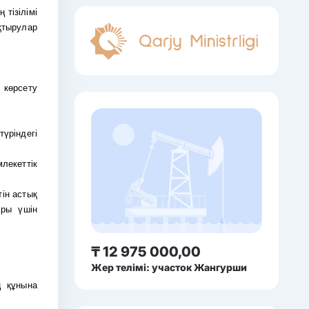
 тізілімі
ықтырулар
 көрсету
түріндегі
лекеттік
тін астық
ары үшін
₸ 12 975 000,00
Жер телімі: участок Жангурши
ң құнына