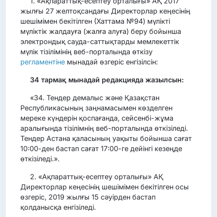
1. «Ақпараттық-есептеу орталығы» АҚ 2017
жылғы 27 желтоқсандағы Директорлар кеңесінің
шешімімен бекітілген (Хаттама №94) мүлікті
мүліктік жалдауға (жалға алуға) беру бойынша
электрондық сауда-саттықтарды мемлекеттік
мүлік тізілімінің веб-порталында өткізу
регламентіне
мынадай өзгеріс енгізілсін:
34 тармақ мынадай редакцияда жазылсын:
«34. Тендер демалыс және Қазақстан
Республикасының заңнамасымен көзделген
мереке күндерін қоспағанда, сейсенбі-жұма
аралығында тізілімнің веб-порталында өткізіледі.
Тендер Астана қаласының уақыты бойынша сағат
10:00-ден бастап сағат 17:00-ге дейінгі кезеңде
өткізіледі.».
2. «Ақпараттық-есептеу орталығы» АҚ
Директорлар кеңесінің шешімімен бекітілген осы
өзгеріс, 2019 жылғы 15 сәуірден бастап
қолданысқа енгізіледі.