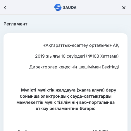
Регламент
«Ақпараттық-есептеу орталығы» АҚ
2019 жылғы 10 сәуірдегі (№103 Хаттама)
Директорлар кеңесінің шешімімен Бекітілді
Мүлікті мүліктік жалдауға (жалға алуға) беру
бойынша электрондық сауда-саттықтарды
мемлекеттік мүлік тізілімінің веб-порталында
өткізу регламентіне Өзгеріс