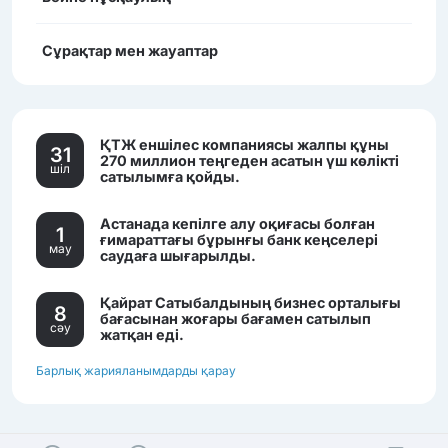
Сұрақтар мен жауаптар
ҚТЖ еншілес компаниясы жалпы құны
31
270 миллион теңгеден асатын үш көлікті
шiл
сатылымға қойды.
Астанада кепілге алу оқиғасы болған
1
ғимараттағы бұрынғы банк кеңселері
мау
саудаға шығарылды.
Қайрат Сатыбалдының бизнес орталығы
8
бағасынан жоғары бағамен сатылып
сәу
жатқан еді.
Барлық жарияланымдарды қарау