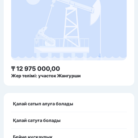
₸ 12 975 000,00
Жер телімі: участок Жангурши
Қалай сатып алуға болады
Қалай сатуға болады
Бейне нұсқаулық