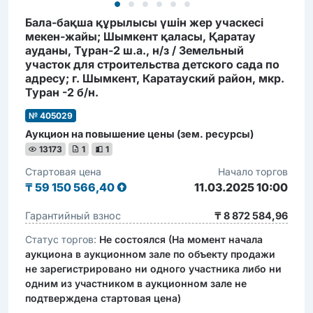
Бала-бақша құрылысы үшін жер учаскесі
мекен-жайы; Шымкент қаласы, Қаратау
ауданы, Тұран-2 ш.а., н/з / Земельный
участок для строительства детского сада по
адресу; г. Шымкент, Каратауский район, мкр.
Туран -2 б/н.
№ 405029
Аукцион на повышение цены (зем. ресурсы)
13173
1
1
Стартовая цена
Начало торгов
₸
59 150 566,40
11.03.2025 10:00
Гарантийный взнос
₸ 8 872 584,96
Статус торгов:
Не состоялся (На момент начала
аукциона в аукционном зале по объекту продажи
не зарегистрировано ни одного участника либо ни
одним из участником в аукционном зале не
подтверждена стартовая цена)