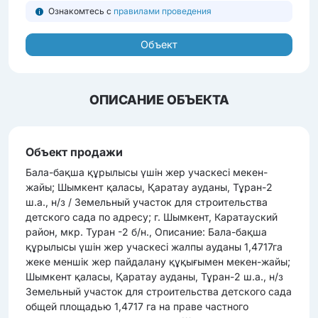
Ознакомтесь с
правилами проведения
Объект
ОПИСАНИЕ ОБЪЕКТА
Объект продажи
Бала-бақша құрылысы үшін жер учаскесі мекен-
жайы; Шымкент қаласы, Қаратау ауданы, Тұран-2
ш.а., н/з / Земельный участок для строительства
детского сада по адресу; г. Шымкент, Каратауский
район, мкр. Туран -2 б/н., Описание: Бала-бақша
құрылысы үшін жер учаскесі жалпы ауданы 1,4717га
жеке меншік жер пайдалану құқығымен мекен-жайы;
Шымкент қаласы, Қаратау ауданы, Тұран-2 ш.а., н/з
Земельный участок для строительства детского сада
общей площадью 1,4717 га на праве частного