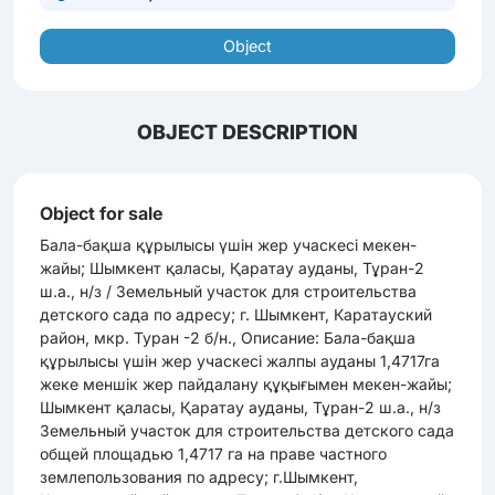
Object
OBJECT DESCRIPTION
Object for sale
Бала-бақша құрылысы үшін жер учаскесі мекен-
жайы; Шымкент қаласы, Қаратау ауданы, Тұран-2
ш.а., н/з / Земельный участок для строительства
детского сада по адресу; г. Шымкент, Каратауский
район, мкр. Туран -2 б/н., Описание: Бала-бақша
құрылысы үшін жер учаскесі жалпы ауданы 1,4717га
жеке меншік жер пайдалану құқығымен мекен-жайы;
Шымкент қаласы, Қаратау ауданы, Тұран-2 ш.а., н/з
Земельный участок для строительства детского сада
общей площадью 1,4717 га на праве частного
землепользования по адресу; г.Шымкент,