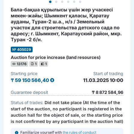
Бала-бақша құрылысы үшін жер учаскесі
мекен-жайы; Шымкент қаласы, Қаратау
ауданы, Тұран-2 ш.а., н/з / Земельный
участок для строительства детского сада по
адресу; г. Шымкент, Каратауский район, мкр.
Туран -2 б/н.
№ 405029
Auction for price increase (land resources)
13176
1
1
Starting price
Start of trading
₸
59 150 566,40
11.03.2025 10:00
Guarantee deposit
₸ 8 872 584,96
Status of trades:
Did not take place (At the time of the
start of the auction, no participant is registered in the
auction hall for the object of sale, or the starting price
is not confirmed by any participant in the auction hall)
Familiarize yourself with
the rules of conduct